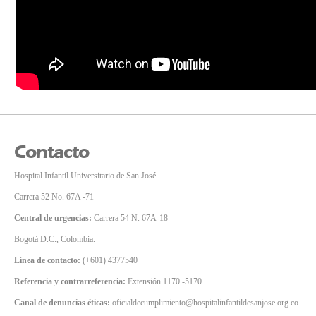
Contacto
Hospital Infantil Universitario de San José.
Carrera 52 No. 67A -71
Central de urgencias:
Carrera 54 N. 67A-18
Bogotá D.C., Colombia.
Línea de contacto:
(+601) 4377540
Referencia y contrarreferencia:
Extensión 1170 -5170
Canal de denuncias éticas:
oficialdecumplimiento@hospitalinfantildesanjose.org.co