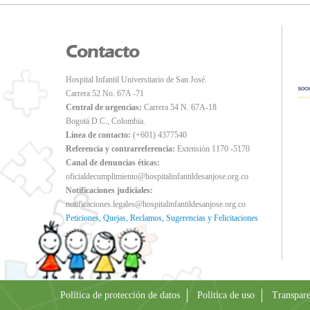
Contacto
Hospital Infantil Universitario de San José.
Carrera 52 No. 67A -71
Central de urgencias:
Carrera 54 N. 67A-18
Bogotá D.C., Colombia.
Línea de contacto:
(+601) 4377540
Referencia y contrarreferencia:
Extensión 1170 -5170
Canal de denuncias éticas:
oficialdecumplimiento@hospitalinfantildesanjose.org.co
Notificaciones judiciales:
notificaciones.legales@hospitalinfantildesanjose.org.co
Peticiones, Quejas, Reclamos, Sugerencias y Felicitaciones
Política de protección de datos
Política de uso
Transpare