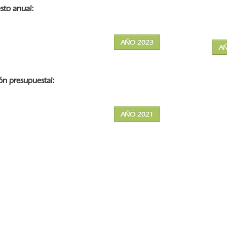
sto anual:
AÑO 2023
A
n presupuestal:
AÑO 2021