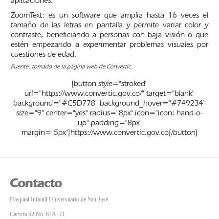
aplicaciones.
ZoomText: es un software que amplía hasta 16 veces el
tamaño de las letras en pantalla y permite variar color y
contraste, beneficiando a personas con baja visión o que
estén empezando a experimentar problemas visuales por
cuestiones de edad.
Fuente: tomado de la página web de Convertic.
[button style="stroked"
url="https://www.convertic.gov.co/" target="blank"
background="#C5D778" background_hover="#749234"
size="9" center="yes" radius="8px" icon="icon: hand-o-
up" padding="8px"
margin="5px"]https://www.convertic.gov.co[/button]
Contacto
Hospital Infantil Universitario de San José.
Carrera 52 No. 67A -71