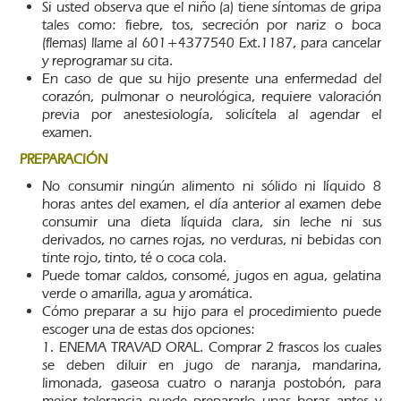
Si usted observa que el niño (a) tiene síntomas de gripa
tales como: fiebre, tos, secreción por nariz o boca
(flemas) llame al 601+4377540 Ext.1187, para cancelar
y reprogramar su cita.
En caso de que su hijo presente una enfermedad del
corazón, pulmonar o neurológica, requiere valoración
previa por anestesiología, solicítela al agendar el
examen.
PREPARACIÓN
No consumir ningún alimento ni sólido ni líquido 8
horas antes del examen, el día anterior al examen debe
consumir una dieta líquida clara, sin leche ni sus
derivados, no carnes rojas, no verduras, ni bebidas con
tinte rojo, tinto, té o coca cola.
Puede tomar caldos, consomé, jugos en agua, gelatina
verde o amarilla, agua y aromática.
Cómo preparar a su hijo para el procedimiento puede
escoger una de estas dos opciones:
1. ENEMA TRAVAD ORAL. Comprar 2 frascos los cuales
se deben diluir en jugo de naranja, mandarina,
limonada, gaseosa cuatro o naranja postobón, para
mejor tolerancia puede prepararlo unas horas antes y