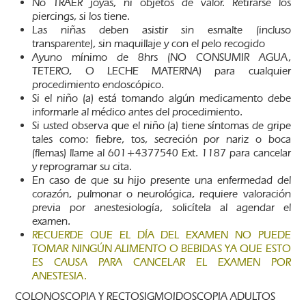
No TRAER joyas, ni objetos de valor. Retirarse los
piercings, si los tiene.
Las niñas deben asistir sin esmalte (incluso
transparente), sin maquillaje y con el pelo recogido
Ayuno mínimo de 8hrs (NO CONSUMIR AGUA,
TETERO, O LECHE MATERNA) para cualquier
procedimiento endoscópico.
Si el niño (a) está tomando algún medicamento debe
informarle al médico antes del procedimiento.
Si usted observa que el niño (a) tiene síntomas de gripe
tales como: fiebre, tos, secreción por nariz o boca
(flemas) llame al 601+4377540 Ext. 1187 para cancelar
y reprogramar su cita.
En caso de que su hijo presente una enfermedad del
corazón, pulmonar o neurológica, requiere valoración
previa por anestesiología, solicítela al agendar el
examen.
RECUERDE QUE EL DÍA DEL EXAMEN NO PUEDE
TOMAR NINGÚN ALIMENTO O BEBIDAS YA QUE ESTO
ES CAUSA PARA CANCELAR EL EXAMEN POR
ANESTESIA.
COLONOSCOPIA Y RECTOSIGMOIDOSCOPIA ADULTOS