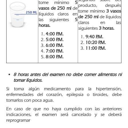
tome mínimo
5
producto, después
vasos de 250 ml
de
tome mínimo
3 vasos
líquidos claros en
de 250 ml
de líquidos
las siguientes
5
claros en las
horas.
siguientes
3
horas.
4:00 P.M.
9:40 P.M.
5:00 P.M.
10:20 P.M.
6:00 P.M.
11:00 P.M.
7:00 P.M.
8:00 P.M.
8 horas antes del examen no debe comer alimentos ni
tomar líquidos.
Si toma algún medicamento para la hipertensión,
enfermedades del corazón, epilepsia o tiroides, debe
tomarlos con poca agua.
En caso de que no haya cumplido con las anteriores
indicaciones, el examen será cancelado y se deberá
reprogramar