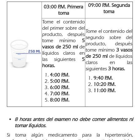
09:00 P.M.
Segunda
03:00 P.M. Primera
toma
toma
Tome el contenido
del primer sobre del
Tome el contenido del
producto, después
segundo sobre del
tome mínimo
5
producto, después
vasos de 250 ml
de
tome mínimo
3 vasos
líquidos claros en
de 250 ml
de líquidos
las siguientes
5
claros en las
horas.
siguientes
3
horas.
4:00 P.M.
9:40 P.M.
5:00 P.M.
10:20 P.M.
6:00 P.M.
11:00 P.M.
7:00 P.M.
8:00 P.M.
8 horas antes del examen no debe comer alimentos ni
tomar líquidos.
Si toma algún medicamento para la hipertensión,