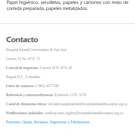
Papel higiénico, servilletas, papeles y cartones con
resto de
comida preparada, papeles metalizados.
Contacto
Hospital Infantil Universitario de San José.
Carrera 52 No. 67A -71
Central de urgencias:
Carrera 54 N. 67A-18
Bogotá D.C., Colombia.
Línea de contacto:
(+601) 4377540
Referencia y contrarreferencia:
Extensión 1170 -5170
Canal de denuncias éticas:
oficialdecumplimiento@hospitalinfantildesanjose.org.co
Notificaciones judiciales:
notificaciones.legales@hospitalinfantildesanjose.org.co
Peticiones, Quejas, Reclamos, Sugerencias y Felicitaciones