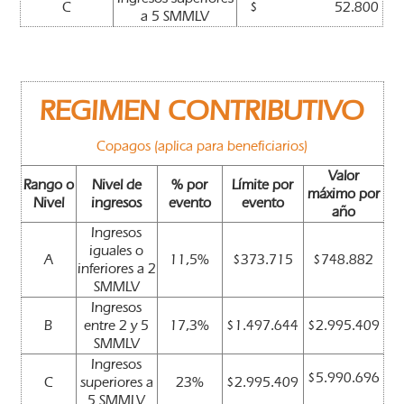
C
$ 52.800
a 5 SMMLV
REGIMEN CONTRIBUTIVO
Copagos (aplica para beneficiarios)
Valor
Rango o
Nivel de
% por
Límite por
máximo por
Nivel
ingresos
evento
evento
año
Ingresos
iguales o
A
11,5%
$373.715
$748.882
inferiores a 2
SMMLV
Ingresos
B
entre 2 y 5
17,3%
$1.497.644
$2.995.409
SMMLV
Ingresos
$5.990.696
C
superiores a
23%
$2.995.409
5 SMMLV