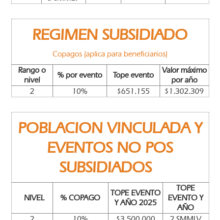
REGIMEN SUBSIDIADO
Copagos (aplica para beneficiarios)
Rango o
Valor máximo
% por evento
Tope evento
nivel
por año
2
10%
$651.155
$1.302.309
POBLACION VINCULADA Y
EVENTOS NO POS
SUBSIDIADOS
TOPE
TOPE EVENTO
NIVEL
% COPAGO
EVENTO Y
Y AÑO 2025
AÑO
2
10%
$3.500.000
2 SMMLV