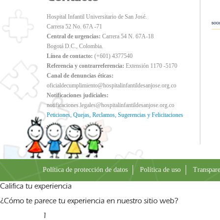
Hospital Infantil Universitario de San José.
Carrera 52 No. 67A -71
Central de urgencias:
Carrera 54 N. 67A-18
Bogotá D.C., Colombia.
Línea de contacto:
(+601) 4377540
Referencia y contrarreferencia:
Extensión 1170 -5170
Canal de denuncias éticas:
oficialdecumplimiento@hospitalinfantildesanjose.org.co
Notificaciones judiciales:
notificaciones.legales@hospitalinfantildesanjose.org.co
Peticiones, Quejas, Reclamos, Sugerencias y Felicitaciones
Política de protección de datos
Política de uso
Transpare
Califica tu experiencia
¿Cómo te parece tu experiencia en nuestro sitio web?
1