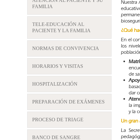
ATENCIÓN AL PACIENTE Y SU
Nuestra 
FAMILIA
educativ
permanec
biosegur
TELE-EDUCACIÓN AL
¿Qué ha
PACIENTE Y LA FAMILIA
En el con
los nive
NORMAS DE CONVIVENCIA
població
Matrí
HORARIOS Y VISITAS
encue
de sa
Apoyo
HOSPITALIZACIÓN
basad
dar c
Atenc
PREPARACIÓN DE EXÁMENES
la im
y la 
PROCESO DE TRIAGE
Un gran 
La Secre
pedagógi
BANCO DE SANGRE