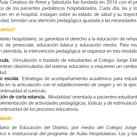
Aula Creativa de Amor y Sabiduría fue fundada en 2016 con el pr
os de los pacientes pediátricos hospitalizados. Cada día, las y l
en en el hospital, indagan sobre su estado de salud y su trayecto
idad, brindan una atención pedagógica ajustada a las necesidades
cemos?
texto hospitalario, se garantiza el derecho a la educación de niñas
les de preescolar, educación básica y educación media. Para re
n atendida, la intervención pedagógica se organiza en tres modali
cula.
Vinculación o traslado de estudiantes al Colegio Jorge Elié
ntran desvinculados del sistema educativo o requieren un cambio
lud.
 escolar.
Estrategia de acompañamiento académico para estudiant
a en la articulación con el establecimiento de origen y en la e
ontinuidad al currículo.
ión de corta estancia.
Modalidad orientada a pacientes-estudiante
plementación de actividades pedagógicas, lúdicas y de estimulación 
continuidad de los procesos educativos.
aliado
taría de Educación del Distrito, por medio del Colegio Jorg
co e institucional del programa de Aulas Hospitalarias. Las y los