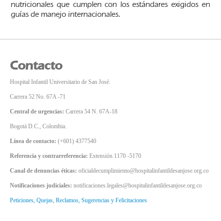
nutricionales que cumplen con los estándares exigidos en
guías de manejo internacionales.
Contacto
Hospital Infantil Universitario de San José.
Carrera 52 No. 67A -71
Central de urgencias:
Carrera 54 N. 67A-18
Bogotá D.C., Colombia.
Línea de contacto:
(+601) 4377540
Referencia y contrarreferencia:
Extensión 1170 -5170
Canal de denuncias éticas:
oficialdecumplimiento@hospitalinfantildesanjose.org.co
Notificaciones judiciales:
notificaciones.legales@hospitalinfantildesanjose.org.co
Peticiones, Quejas, Reclamos, Sugerencias y Felicitaciones