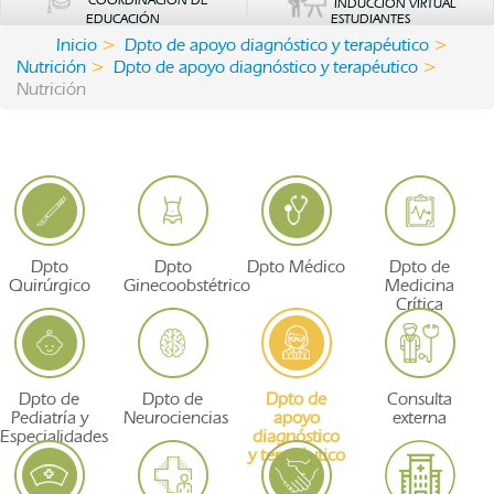
COORDINACIÓN DE
INDUCCIÓN VIRTUAL
EDUCACIÓN
ESTUDIANTES
Inicio
Dpto de apoyo diagnóstico y terapéutico
Nutrición
Dpto de apoyo diagnóstico y terapéutico
Nutrición
Dpto
Dpto
Dpto Médico
Dpto de
Quirúrgico
Ginecoobstétrico
Medicina
Crítica
Dpto de
Dpto de
Dpto de
Consulta
Pediatría y
Neurociencias
apoyo
externa
Especialidades
diagnóstico
y terapéutico