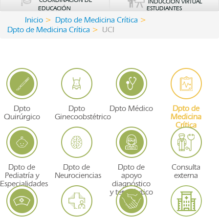
COORDINACIÓN DE
INDUCCIÓN VIRTUAL
EDUCACIÓN
ESTUDIANTES
Inicio
Dpto de Medicina Crítica
Dpto de Medicina Crítica
UCI
Dpto
Dpto
Dpto Médico
Dpto de
Quirúrgico
Ginecoobstétrico
Medicina
Crítica
Dpto de
Dpto de
Dpto de
Consulta
Pediatría y
Neurociencias
apoyo
externa
Especialidades
diagnóstico
y terapéutico