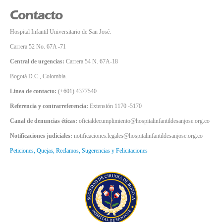
Contacto
Hospital Infantil Universitario de San José.
Carrera 52 No. 67A -71
Central de urgencias:
Carrera 54 N. 67A-18
Bogotá D.C., Colombia.
Línea de contacto:
(+601) 4377540
Referencia y contrarreferencia:
Extensión 1170 -5170
Canal de denuncias éticas:
oficialdecumplimiento@hospitalinfantildesanjose.org.co
Notificaciones judiciales:
notificaciones.legales@hospitalinfantildesanjose.org.co
Peticiones, Quejas, Reclamos, Sugerencias y Felicitaciones