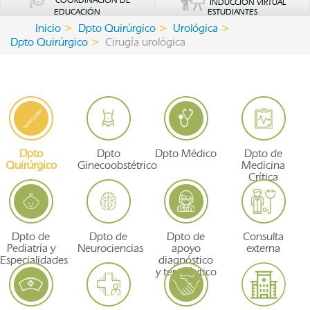
COORDINACIÓN DE
INDUCCIÓN VIRTUAL
EDUCACIÓN
ESTUDIANTES
Inicio
Dpto Quirúrgico
Urológica
Dpto Quirúrgico
Cirugía urológica
Dpto
Dpto
Dpto Médico
Dpto de
Quirúrgico
Ginecoobstétrico
Medicina
Crítica
Dpto de
Dpto de
Dpto de
Consulta
Pediatría y
Neurociencias
apoyo
externa
Especialidades
diagnóstico
y terapéutico