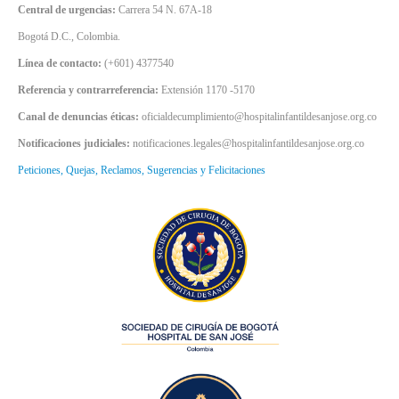
Central de urgencias:
Carrera 54 N. 67A-18
Bogotá D.C., Colombia.
Línea de contacto:
(+601) 4377540
Referencia y contrarreferencia:
Extensión 1170 -5170
Canal de denuncias éticas:
oficialdecumplimiento@hospitalinfantildesanjose.org.co
Notificaciones judiciales:
notificaciones.legales@hospitalinfantildesanjose.org.co
Peticiones, Quejas, Reclamos, Sugerencias y Felicitaciones