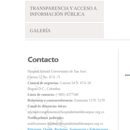
TRANSPARENCIA Y ACCESO A
INFORMACIÓN PÚBLICA
GALERÍA
Contacto
Hospital Infantil Universitario de San José.
Carrera 52 No. 67A -71
Central de urgencias:
Carrera 54 N. 67A-18
Bogotá D.C., Colombia.
Línea de contacto:
(+601) 4377540
Referencia y contrarreferencia:
Extensión 1170 -5170
Canal de denuncias éticas:
oficialdecumplimiento@hospitalinfantildesanjose.org.co
Notificaciones judiciales:
notificaciones.legales@hospitalinfantildesanjose.org.co
Peticiones, Quejas, Reclamos, Sugerencias y Felicitaciones