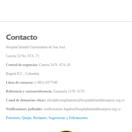
Contacto
Hospital Infantil Universitario de San José.
Carrera 52 No. 67A -71
Central de urgencias:
Carrera 54 N. 67A-18
Bogotá D.C., Colombia.
Línea de contacto:
(+601) 4377540
Referencia y contrarreferencia:
Extensión 1170 -5170
Canal de denuncias éticas:
oficialdecumplimiento@hospitalinfantildesanjose.org.co
Notificaciones judiciales:
notificaciones.legales@hospitalinfantildesanjose.org.co
Peticiones, Quejas, Reclamos, Sugerencias y Felicitaciones